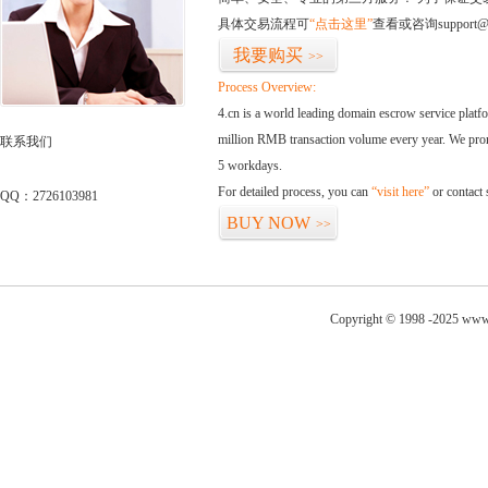
具体交易流程可
“点击这里”
查看或咨询support@
我要购买
>>
Process Overview:
4.cn is a world leading domain escrow service plat
million RMB transaction volume every year. We promi
联系我们
5 workdays.
For detailed process, you can
“visit here”
or contact
QQ：2726103981
BUY NOW
>>
Copyright © 1998 -2025 www.