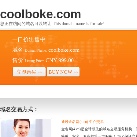
coolboke.com
您正在访问的域名可以转让!This domain name is for sale!
一口价出售中！
域名
coolboke.com
Domain Name:
售价
CNY 999.00
Listing Price:
立即购买
BUY NOW
>>
>>
域名交易方式：
通过金名网(4.cn) 中介交易
金名网(4.cn)是全球领先的域名交易服务机
简单、安全、专业的第三方服务！ 为了保证交